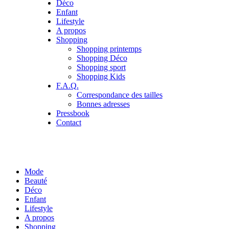
Déco
Enfant
Lifestyle
A propos
Shopping
Shopping printemps
Shopping Déco
Shopping sport
Shopping Kids
F.A.Q.
Correspondance des tailles
Bonnes adresses
Pressbook
Contact
Mode
Beauté
Déco
Enfant
Lifestyle
A propos
Shopping