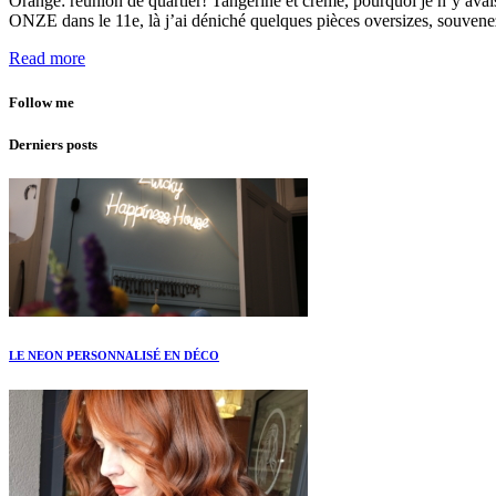
Orange: réunion de quartier! Tangerine et crème, pourquoi je n’y avais
ONZE dans le 11e, là j’ai déniché quelques pièces oversizes, souvenez
Read more
Follow me
Derniers posts
LE NEON PERSONNALISÉ EN DÉCO