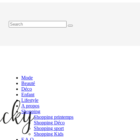
Mode
Beauté
Déco
Enfant
Lifestyle
A propos
Shopping
Shopping printemps
Shopping Déco
Shopping sport
Shopping Kids
F.A.Q.