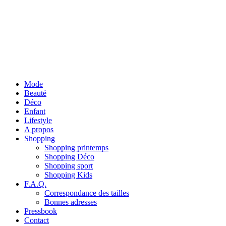
Mode
Beauté
Déco
Enfant
Lifestyle
A propos
Shopping
Shopping printemps
Shopping Déco
Shopping sport
Shopping Kids
F.A.Q.
Correspondance des tailles
Bonnes adresses
Pressbook
Contact