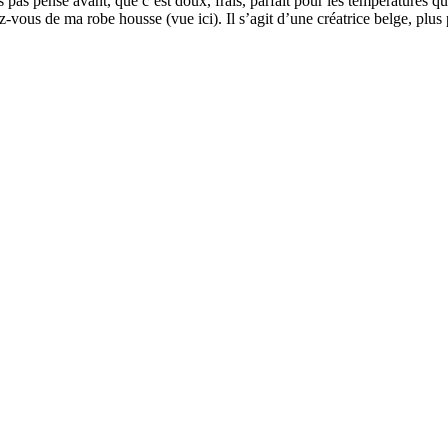
 pas pensé avant, que c’est doux, frais, parfait pour les températures q
-vous de ma robe housse (vue ici). Il s’agit d’une créatrice belge, plu