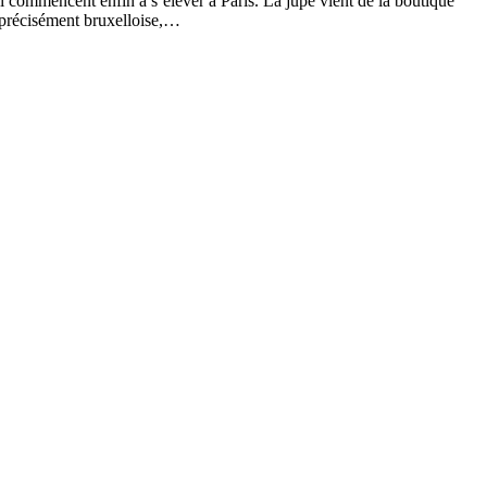
ui commencent enfin à s’élever à Paris. La jupe vient de la boutique
s précisément bruxelloise,…