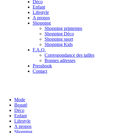
Déco
Enfant
Lifestyle
A propos
Shopping
Shopping printemps
Shopping Déco
Shopping sport
Shopping Kids
F.A.Q.
Correspondance des tailles
Bonnes adresses
Pressbook
Contact
Mode
Beauté
Déco
Enfant
Lifestyle
A propos
Shopping