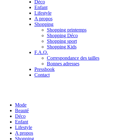
Déco
Enfant
Lifestyle
A propos
Shopping
Shopping printemps
Shopping Déco
Shopping sport
Shopping Kids
F.A.Q.
Correspondance des tailles
Bonnes adresses
Pressbook
Contact
Mode
Beauté
Déco
Enfant
Lifestyle
A propos
Shopping