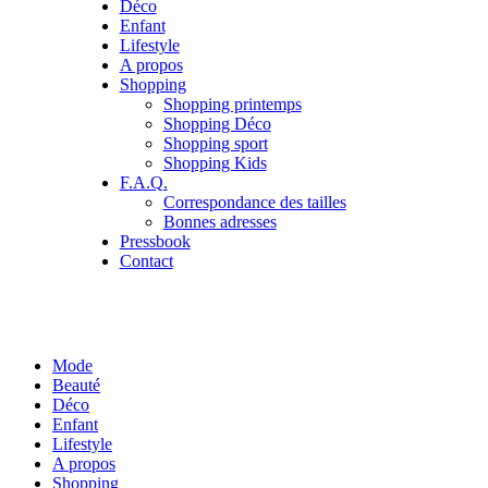
Déco
Enfant
Lifestyle
A propos
Shopping
Shopping printemps
Shopping Déco
Shopping sport
Shopping Kids
F.A.Q.
Correspondance des tailles
Bonnes adresses
Pressbook
Contact
Mode
Beauté
Déco
Enfant
Lifestyle
A propos
Shopping