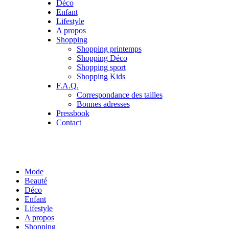
Déco
Enfant
Lifestyle
A propos
Shopping
Shopping printemps
Shopping Déco
Shopping sport
Shopping Kids
F.A.Q.
Correspondance des tailles
Bonnes adresses
Pressbook
Contact
Mode
Beauté
Déco
Enfant
Lifestyle
A propos
Shopping