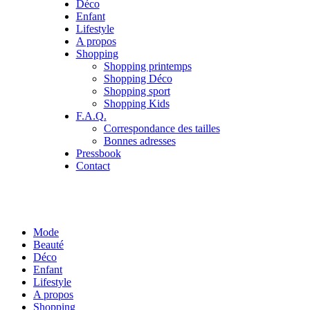
Déco
Enfant
Lifestyle
A propos
Shopping
Shopping printemps
Shopping Déco
Shopping sport
Shopping Kids
F.A.Q.
Correspondance des tailles
Bonnes adresses
Pressbook
Contact
Mode
Beauté
Déco
Enfant
Lifestyle
A propos
Shopping