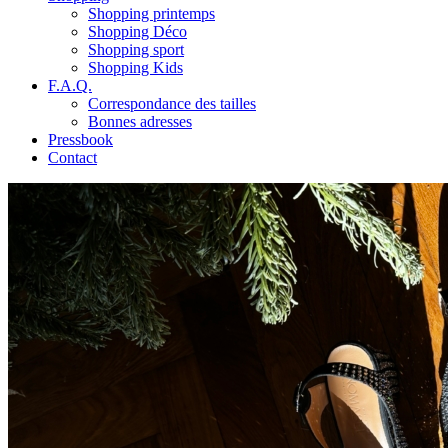
Shopping printemps
Shopping Déco
Shopping sport
Shopping Kids
F.A.Q.
Correspondance des tailles
Bonnes adresses
Pressbook
Contact