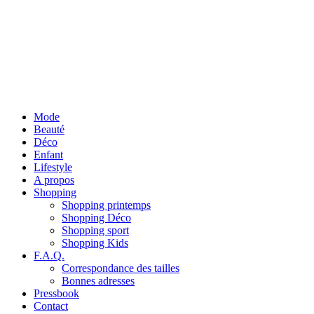
Mode
Beauté
Déco
Enfant
Lifestyle
A propos
Shopping
Shopping printemps
Shopping Déco
Shopping sport
Shopping Kids
F.A.Q.
Correspondance des tailles
Bonnes adresses
Pressbook
Contact