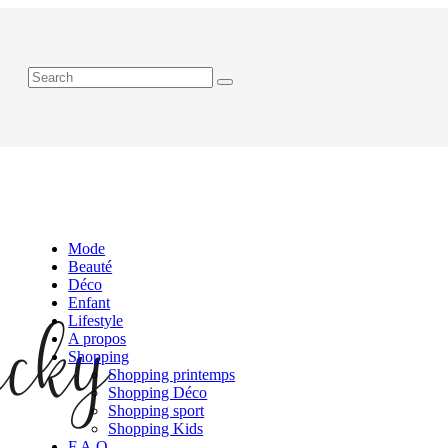
Mode
Beauté
Déco
Enfant
Lifestyle
A propos
Shopping
Shopping printemps
Shopping Déco
Shopping sport
Shopping Kids
F.A.Q.