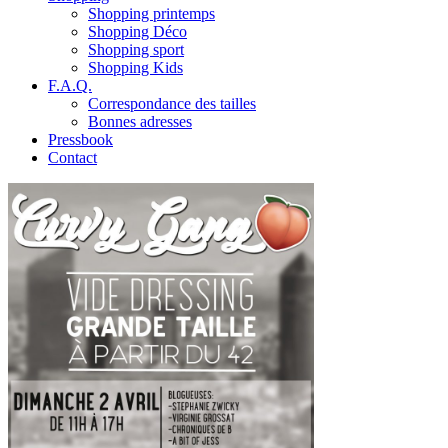
Shopping printemps
Shopping Déco
Shopping sport
Shopping Kids
F.A.Q.
Correspondance des tailles
Bonnes adresses
Pressbook
Contact