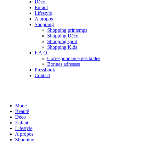
Déco
Enfant
Lifestyle
A propos
Shopping
Shopping printemps
Shopping Déco
Shopping sport
Shopping Kids
F.A.Q.
Correspondance des tailles
Bonnes adresses
Pressbook
Contact
Mode
Beauté
Déco
Enfant
Lifestyle
A propos
Shopping