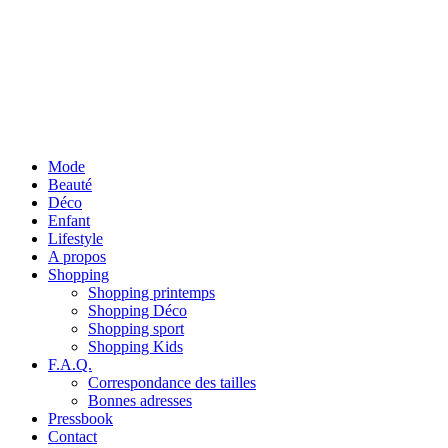
Mode
Beauté
Déco
Enfant
Lifestyle
A propos
Shopping
Shopping printemps
Shopping Déco
Shopping sport
Shopping Kids
F.A.Q.
Correspondance des tailles
Bonnes adresses
Pressbook
Contact