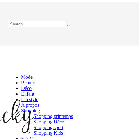
Mode
Beauté
Déco
Enfant
Lifestyle
A propos
Shopping
Shopping printemps
Shopping Déco
Shopping sport
Shopping Kids
F.A.Q.