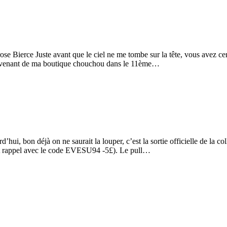
ose Bierce Juste avant que le ciel ne me tombe sur la tête, vous avez cer
ire venant de ma boutique chouchou dans le 11ème…
i, bon déjà on ne saurait la louper, c’est la sortie officielle de la co
petit rappel avec le code EVESU94 -5£). Le pull…