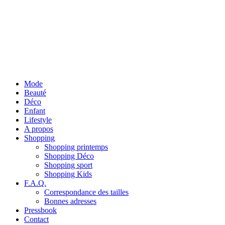
Mode
Beauté
Déco
Enfant
Lifestyle
A propos
Shopping
Shopping printemps
Shopping Déco
Shopping sport
Shopping Kids
F.A.Q.
Correspondance des tailles
Bonnes adresses
Pressbook
Contact