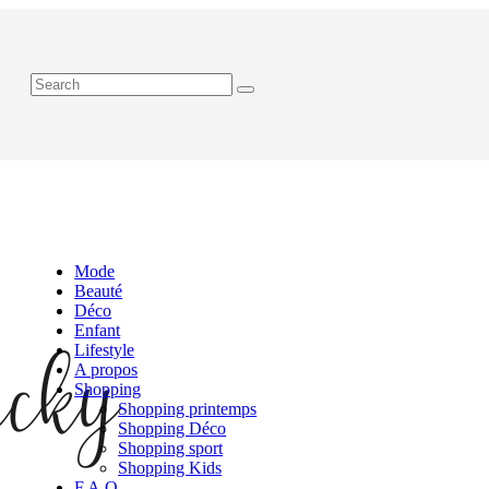
Mode
Beauté
Déco
Enfant
Lifestyle
A propos
Shopping
Shopping printemps
Shopping Déco
Shopping sport
Shopping Kids
F.A.Q.