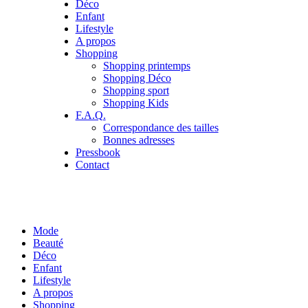
Déco
Enfant
Lifestyle
A propos
Shopping
Shopping printemps
Shopping Déco
Shopping sport
Shopping Kids
F.A.Q.
Correspondance des tailles
Bonnes adresses
Pressbook
Contact
Mode
Beauté
Déco
Enfant
Lifestyle
A propos
Shopping