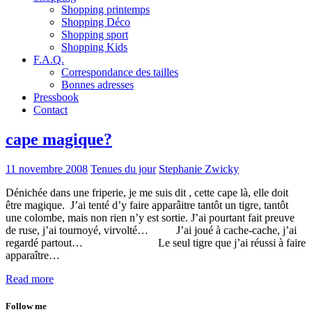
Shopping printemps
Shopping Déco
Shopping sport
Shopping Kids
F.A.Q.
Correspondance des tailles
Bonnes adresses
Pressbook
Contact
cape magique?
11 novembre 2008
Tenues du jour
Stephanie Zwicky
Dénichée dans une friperie, je me suis dit , cette cape là, elle doit
être magique. J’ai tenté d’y faire apparâitre tantôt un tigre, tantôt
une colombe, mais non rien n’y est sortie. J’ai pourtant fait preuve
de ruse, j’ai tournoyé, virvolté… J’ai joué à cache-cache, j’ai
regardé partout… Le seul tigre que j’ai réussi à faire
apparaître…
Read more
Follow me