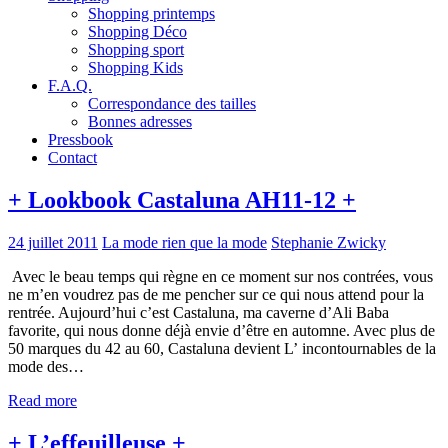
Shopping printemps
Shopping Déco
Shopping sport
Shopping Kids
F.A.Q.
Correspondance des tailles
Bonnes adresses
Pressbook
Contact
+ Lookbook Castaluna AH11-12 +
24 juillet 2011
La mode rien que la mode
Stephanie Zwicky
Avec le beau temps qui règne en ce moment sur nos contrées, vous
ne m’en voudrez pas de me pencher sur ce qui nous attend pour la
rentrée. Aujourd’hui c’est Castaluna, ma caverne d’Ali Baba
favorite, qui nous donne déjà envie d’être en automne. Avec plus de
50 marques du 42 au 60, Castaluna devient L’ incontournables de la
mode des…
Read more
+ L’effeuilleuse +