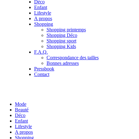
Déco
Enfant
Lifestyle
A propos
Shopping
Shopping printemps
Shopping Déco
Shopping sport
Shopping Kids
F.A.Q.
Correspondance des tailles
Bonnes adresses
Pressbook
Contact
Mode
Beauté
Déco
Enfant
Lifestyle
A propos
Shopping