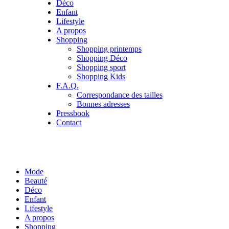
Déco
Enfant
Lifestyle
A propos
Shopping
Shopping printemps
Shopping Déco
Shopping sport
Shopping Kids
F.A.Q.
Correspondance des tailles
Bonnes adresses
Pressbook
Contact
Mode
Beauté
Déco
Enfant
Lifestyle
A propos
Shopping