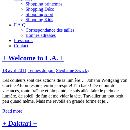
Shopping printemps
Shopping Déco
Shopping sport
Shopping Kids
F.A.Q.
Correspondance des tailles
Bonnes adresses
Pressbook
Contact
+ Welcome to L.A. +
18 avril 2011
Tenues du jour
Stephanie Zwicky
Les couleurs sont des actions de la lumière… Johann Wolfgang von
Goethe Ah on respire, enfin je respire! I’m back! De retour de
vacances, toute fraîche et pimpante, je suis allée faire le plein de
lumière, de soleil, de fun et me vider la tête. Travailler un tout petit
peu quand même. Mais me revoilà en grande forme et je…
Read more
+ Daktari +