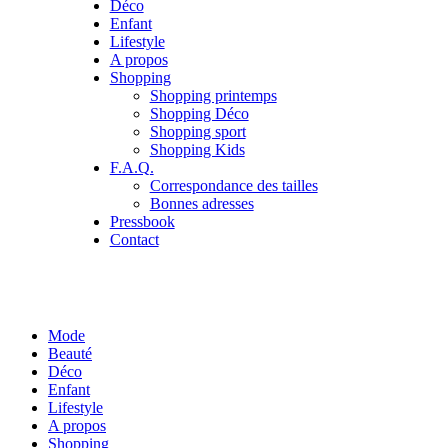
Déco
Enfant
Lifestyle
A propos
Shopping
Shopping printemps
Shopping Déco
Shopping sport
Shopping Kids
F.A.Q.
Correspondance des tailles
Bonnes adresses
Pressbook
Contact
Mode
Beauté
Déco
Enfant
Lifestyle
A propos
Shopping