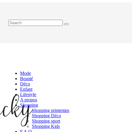
Mode
Beauté
Déco
Enfant
Lifestyle
A propos
Shopping
Shopping printemps
Shopping Déco
Shopping sport
Shopping Kids
F.A.Q.