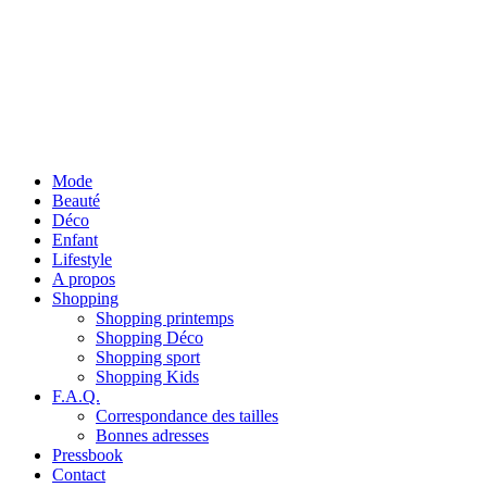
Mode
Beauté
Déco
Enfant
Lifestyle
A propos
Shopping
Shopping printemps
Shopping Déco
Shopping sport
Shopping Kids
F.A.Q.
Correspondance des tailles
Bonnes adresses
Pressbook
Contact