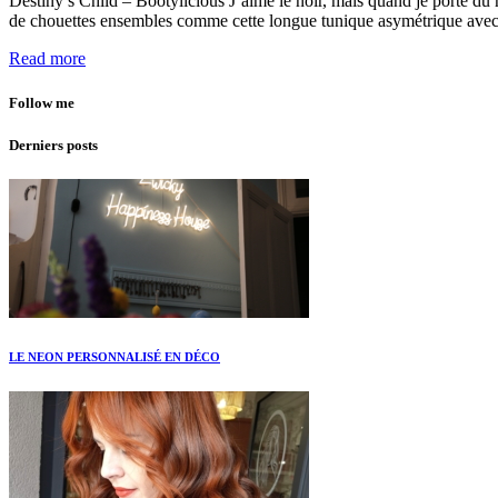
Destiny’s Child – Bootylicious J’aime le noir, mais quand je porte du n
de chouettes ensembles comme cette longue tunique asymétrique avec c
Read more
Follow me
Derniers posts
LE NEON PERSONNALISÉ EN DÉCO