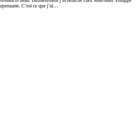
ntéressant et beau. Dernièrement j’ai déniché chez Jean-Marc Philippe
urprenante. C’est ce que j’ai…