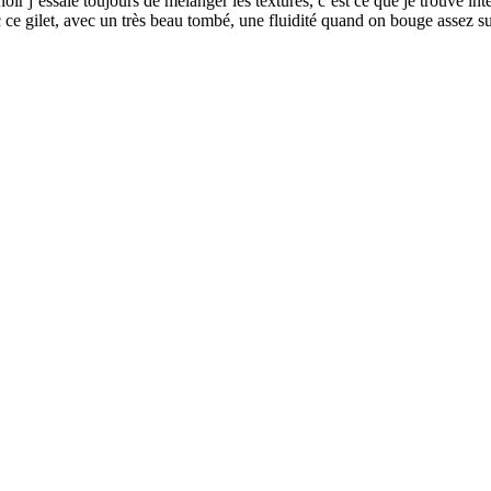
oir j’essaie toujours de mélanger les textures, c’est ce que je trouve i
e gilet, avec un très beau tombé, une fluidité quand on bouge assez s