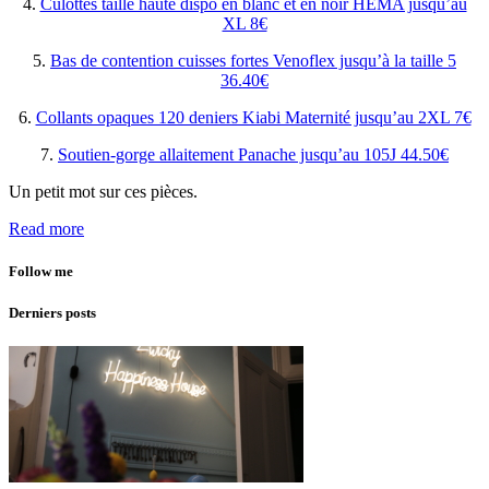
4.
Culottes taille haute dispo en blanc et en noir HEMA jusqu’au
XL 8€
5.
Bas de contention cuisses fortes Venoflex jusqu’à la taille 5
36.40€
6.
Collants opaques 120 deniers Kiabi Maternité jusqu’au 2XL 7€
7.
Soutien-gorge allaitement Panache jusqu’au 105J 44.50€
Un petit mot sur ces pièces.
Read more
Follow me
Derniers posts