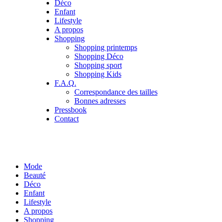
Déco
Enfant
Lifestyle
A propos
Shopping
Shopping printemps
Shopping Déco
Shopping sport
Shopping Kids
F.A.Q.
Correspondance des tailles
Bonnes adresses
Pressbook
Contact
Mode
Beauté
Déco
Enfant
Lifestyle
A propos
Shopping