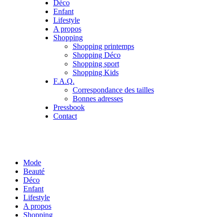
Déco
Enfant
Lifestyle
A propos
Shopping
Shopping printemps
Shopping Déco
Shopping sport
Shopping Kids
F.A.Q.
Correspondance des tailles
Bonnes adresses
Pressbook
Contact
Mode
Beauté
Déco
Enfant
Lifestyle
A propos
Shopping