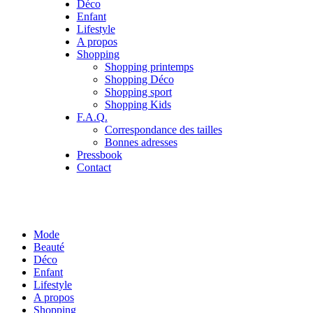
Déco
Enfant
Lifestyle
A propos
Shopping
Shopping printemps
Shopping Déco
Shopping sport
Shopping Kids
F.A.Q.
Correspondance des tailles
Bonnes adresses
Pressbook
Contact
Mode
Beauté
Déco
Enfant
Lifestyle
A propos
Shopping