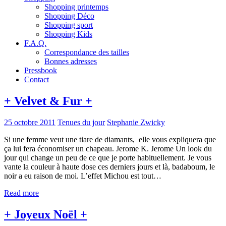
Shopping printemps
Shopping Déco
Shopping sport
Shopping Kids
F.A.Q.
Correspondance des tailles
Bonnes adresses
Pressbook
Contact
+ Velvet & Fur +
25 octobre 2011
Tenues du jour
Stephanie Zwicky
Si une femme veut une tiare de diamants, elle vous expliquera que
ça lui fera économiser un chapeau. Jerome K. Jerome Un look du
jour qui change un peu de ce que je porte habituellement. Je vous
vante la couleur à haute dose ces derniers jours et là, badaboum, le
noir a eu raison de moi. L’effet Michou est tout…
Read more
+ Joyeux Noël +