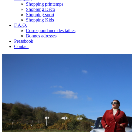
Shopping printemps
Shopping Déco
Shopping sport
Shopping Kids
F.A.Q.
Correspondance des tailles
Bonnes adresses
Pressbook
Contact