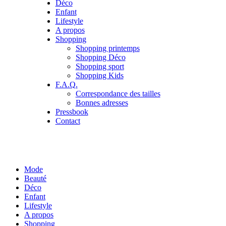
Déco
Enfant
Lifestyle
A propos
Shopping
Shopping printemps
Shopping Déco
Shopping sport
Shopping Kids
F.A.Q.
Correspondance des tailles
Bonnes adresses
Pressbook
Contact
Mode
Beauté
Déco
Enfant
Lifestyle
A propos
Shopping