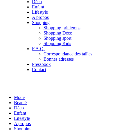
Déco
Enfant
Lifestyle
A propos
Shopping
Shopping printemps
Shopping Déco
Shopping sport
Shopping Kids
F.A.Q.
Correspondance des tailles
Bonnes adresses
Pressbook
Contact
Mode
Beauté
Déco
Enfant
Lifestyle
A propos
Shopping