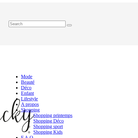
Mode
Beauté
Déco
Enfant
Lifestyle
A propos
Shopping
Shopping printemps
Shopping Déco
Shopping sport
Shopping Kids
F.A.Q.