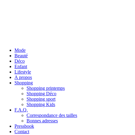
Mode
Beauté
Déco
Enfant
Lifestyle
A propos
Shopping
Shopping printemps
Shopping Déco
Shopping sport
Shopping Kids
F.A.Q.
Correspondance des tailles
Bonnes adresses
Pressbook
Contact