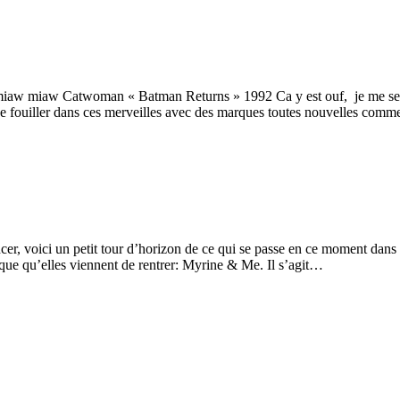
s miaw miaw Catwoman « Batman Returns » 1992 Ca y est ouf, je me sens
ée de fouiller dans ces merveilles avec des marques toutes nouvelles c
ncer, voici un petit tour d’horizon de ce qui se passe en ce moment da
ue qu’elles viennent de rentrer: Myrine & Me. Il s’agit…