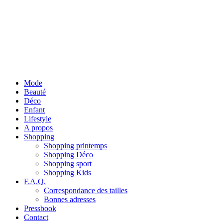
Mode
Beauté
Déco
Enfant
Lifestyle
A propos
Shopping
Shopping printemps
Shopping Déco
Shopping sport
Shopping Kids
F.A.Q.
Correspondance des tailles
Bonnes adresses
Pressbook
Contact