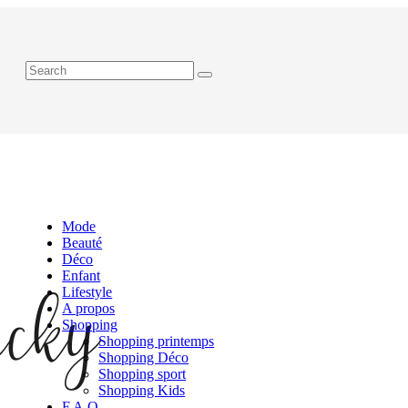
Mode
Beauté
Déco
Enfant
Lifestyle
A propos
Shopping
Shopping printemps
Shopping Déco
Shopping sport
Shopping Kids
F.A.Q.