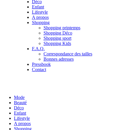
Déco
Enfant
Lifestyle
A propos
Shopping
Shopping printemps
Shopping Déco
Shopping sport
Shopping Kids
F.A.Q.
Correspondance des tailles
Bonnes adresses
Pressbook
Contact
Mode
Beauté
Déco
Enfant
Lifestyle
A propos
Shopping