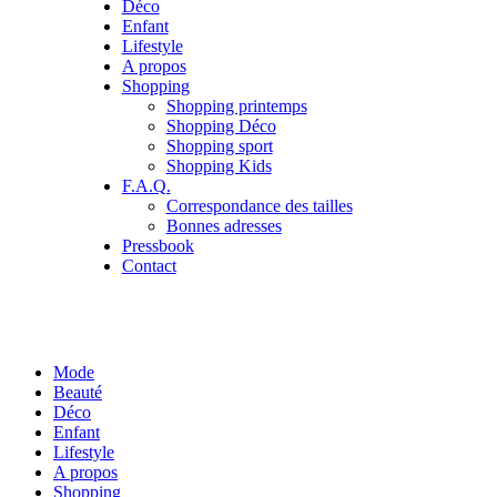
Déco
Enfant
Lifestyle
A propos
Shopping
Shopping printemps
Shopping Déco
Shopping sport
Shopping Kids
F.A.Q.
Correspondance des tailles
Bonnes adresses
Pressbook
Contact
Mode
Beauté
Déco
Enfant
Lifestyle
A propos
Shopping