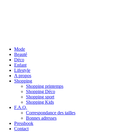
Mode
Beauté
Déco
Enfant
Lifestyle
A propos
Shopping
Shopping printemps
Shopping Déco
Shopping sport
Shopping Kids
F.A.Q.
Correspondance des tailles
Bonnes adresses
Pressbook
Contact