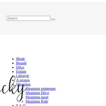
Mode
Beauté
Déco
Enfant
Lifestyle
A propos
Shopping
Shopping printemps
Shopping Déco
Shopping sport
Shopping Kids
F.A.Q.