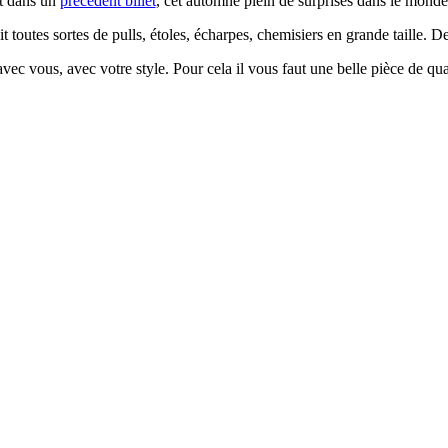
it dans un
précédent billet
, cet automne plein de surprises dans le monde 
 toutes sortes de pulls, étoles, écharpes, chemisiers en grande taille. D
ec vous, avec votre style. Pour cela il vous faut une belle pièce de qual