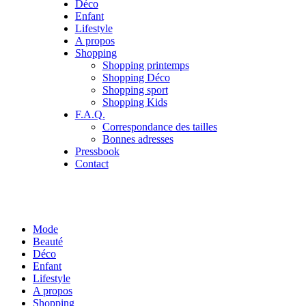
Déco
Enfant
Lifestyle
A propos
Shopping
Shopping printemps
Shopping Déco
Shopping sport
Shopping Kids
F.A.Q.
Correspondance des tailles
Bonnes adresses
Pressbook
Contact
Mode
Beauté
Déco
Enfant
Lifestyle
A propos
Shopping