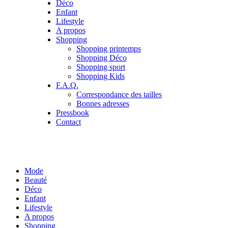
Déco
Enfant
Lifestyle
A propos
Shopping
Shopping printemps
Shopping Déco
Shopping sport
Shopping Kids
F.A.Q.
Correspondance des tailles
Bonnes adresses
Pressbook
Contact
Mode
Beauté
Déco
Enfant
Lifestyle
A propos
Shopping