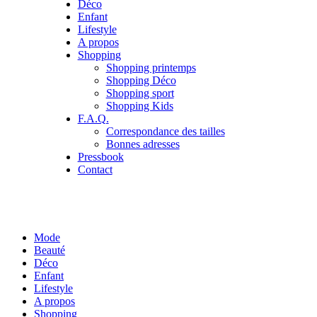
Déco
Enfant
Lifestyle
A propos
Shopping
Shopping printemps
Shopping Déco
Shopping sport
Shopping Kids
F.A.Q.
Correspondance des tailles
Bonnes adresses
Pressbook
Contact
Mode
Beauté
Déco
Enfant
Lifestyle
A propos
Shopping