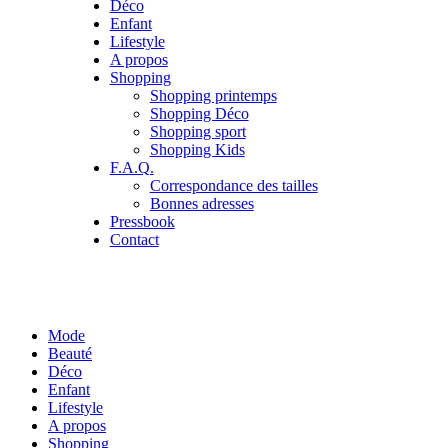
Déco
Enfant
Lifestyle
A propos
Shopping
Shopping printemps
Shopping Déco
Shopping sport
Shopping Kids
F.A.Q.
Correspondance des tailles
Bonnes adresses
Pressbook
Contact
Mode
Beauté
Déco
Enfant
Lifestyle
A propos
Shopping