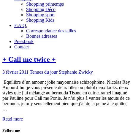
Shopping printemps
Shopping Déco
Shopping sport
Shopping Kids
F.A.Q.
Correspondance des tailles
Bonnes adresses
Pressbook
Contact
+ Call me twice +
3 février 2011
Tenues du jour
Stephanie Zwicky
Equilibre d’un amour : jolie mayonnaise schizophrène. Nicolas Rey
Aujourd’hui je vous présente deux filles ou plutôt deux looks, deux
styles que j’ai mélangé au bermuda Tisane en cuir caramel imaginé
par Pauline pour Call me Ponie. Je n’ai plus à vanter les atouts de ce
bermuda, je m’y sens tellement bien que j’ai de la peine à le quitter,
…
Read more
Follow me