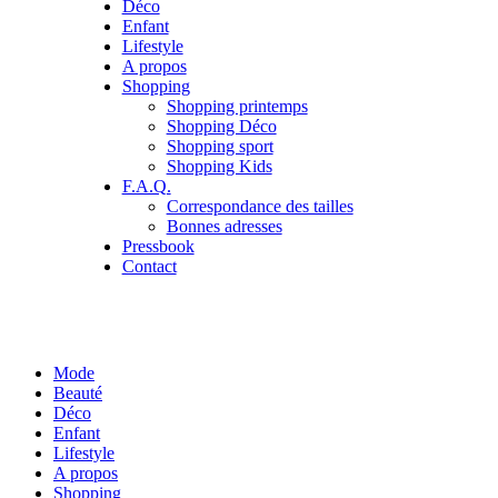
Déco
Enfant
Lifestyle
A propos
Shopping
Shopping printemps
Shopping Déco
Shopping sport
Shopping Kids
F.A.Q.
Correspondance des tailles
Bonnes adresses
Pressbook
Contact
Mode
Beauté
Déco
Enfant
Lifestyle
A propos
Shopping