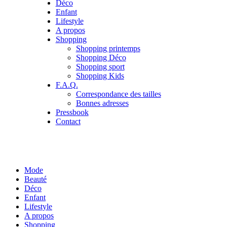
Déco
Enfant
Lifestyle
A propos
Shopping
Shopping printemps
Shopping Déco
Shopping sport
Shopping Kids
F.A.Q.
Correspondance des tailles
Bonnes adresses
Pressbook
Contact
Mode
Beauté
Déco
Enfant
Lifestyle
A propos
Shopping