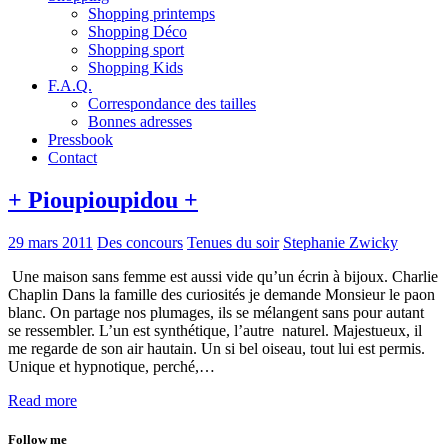
Shopping printemps
Shopping Déco
Shopping sport
Shopping Kids
F.A.Q.
Correspondance des tailles
Bonnes adresses
Pressbook
Contact
+ Pioupioupidou +
29 mars 2011
Des concours
Tenues du soir
Stephanie Zwicky
Une maison sans femme est aussi vide qu’un écrin à bijoux. Charlie
Chaplin Dans la famille des curiosités je demande Monsieur le paon
blanc. On partage nos plumages, ils se mélangent sans pour autant
se ressembler. L’un est synthétique, l’autre naturel. Majestueux, il
me regarde de son air hautain. Un si bel oiseau, tout lui est permis.
Unique et hypnotique, perché,…
Read more
Follow me