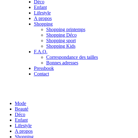
Déco
Enfant
Lifestyle
A propos
Shopping
Shopping printemps
Shopping Déco
Shopping sport
Shopping Kids
F.A.Q.
Correspondance des tailles
Bonnes adresses
Pressbook
Contact
Mode
Beauté
Déco
Enfant
Lifestyle
A propos
Shopping