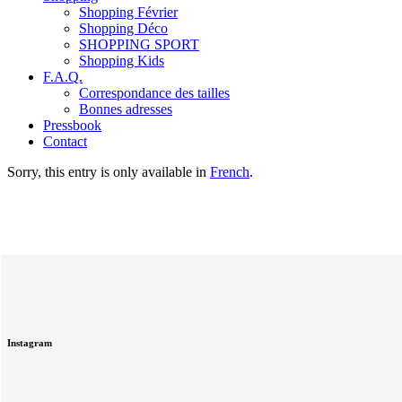
Shopping Février
Shopping Déco
SHOPPING SPORT
Shopping Kids
F.A.Q.
Correspondance des tailles
Bonnes adresses
Pressbook
Contact
Sorry, this entry is only available in
French
.
Instagram