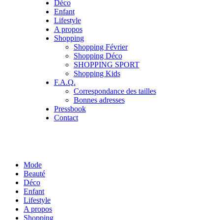
Déco
Enfant
Lifestyle
A propos
Shopping
Shopping Février
Shopping Déco
SHOPPING SPORT
Shopping Kids
F.A.Q.
Correspondance des tailles
Bonnes adresses
Pressbook
Contact
Mode
Beauté
Déco
Enfant
Lifestyle
A propos
Shopping