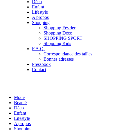
Déco
Enfant
Lifestyle
A propos
Shopping
Shopping Février
Shopping Déco
SHOPPING SPORT
Shopping Kids
F.A.Q.
Correspondance des tailles
Bonnes adresses
Pressbook
Contact
Mode
Beauté
Déco
Enfant
Lifestyle
A propos
Shopping