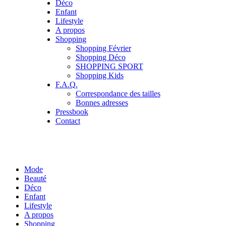
Déco
Enfant
Lifestyle
A propos
Shopping
Shopping Février
Shopping Déco
SHOPPING SPORT
Shopping Kids
F.A.Q.
Correspondance des tailles
Bonnes adresses
Pressbook
Contact
Mode
Beauté
Déco
Enfant
Lifestyle
A propos
Shopping