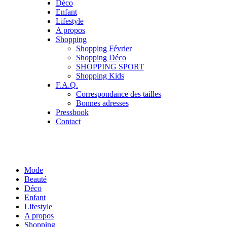
Déco
Enfant
Lifestyle
A propos
Shopping
Shopping Février
Shopping Déco
SHOPPING SPORT
Shopping Kids
F.A.Q.
Correspondance des tailles
Bonnes adresses
Pressbook
Contact
Mode
Beauté
Déco
Enfant
Lifestyle
A propos
Shopping