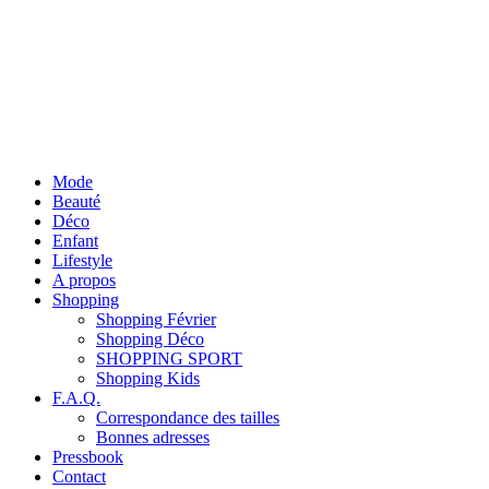
Mode
Beauté
Déco
Enfant
Lifestyle
A propos
Shopping
Shopping Février
Shopping Déco
SHOPPING SPORT
Shopping Kids
F.A.Q.
Correspondance des tailles
Bonnes adresses
Pressbook
Contact