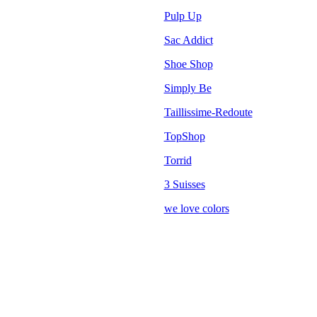
Pulp Up
Sac Addict
Shoe Shop
Simply Be
Taillissime-Redoute
TopShop
Torrid
3 Suisses
we love colors