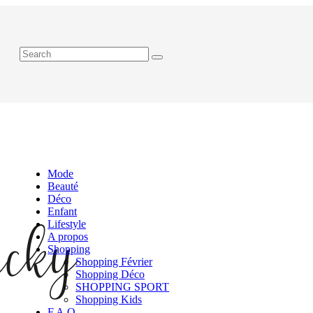
Mode
Beauté
Déco
Enfant
Lifestyle
A propos
Shopping
Shopping Février
Shopping Déco
SHOPPING SPORT
Shopping Kids
F.A.Q.