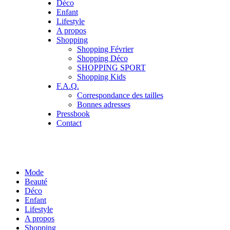
Déco
Enfant
Lifestyle
A propos
Shopping
Shopping Février
Shopping Déco
SHOPPING SPORT
Shopping Kids
F.A.Q.
Correspondance des tailles
Bonnes adresses
Pressbook
Contact
Mode
Beauté
Déco
Enfant
Lifestyle
A propos
Shopping