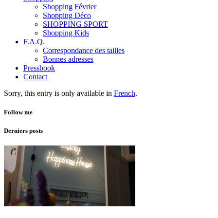
Shopping Février
Shopping Déco
SHOPPING SPORT
Shopping Kids
F.A.Q.
Correspondance des tailles
Bonnes adresses
Pressbook
Contact
Sorry, this entry is only available in
French
.
Follow me
Derniers posts