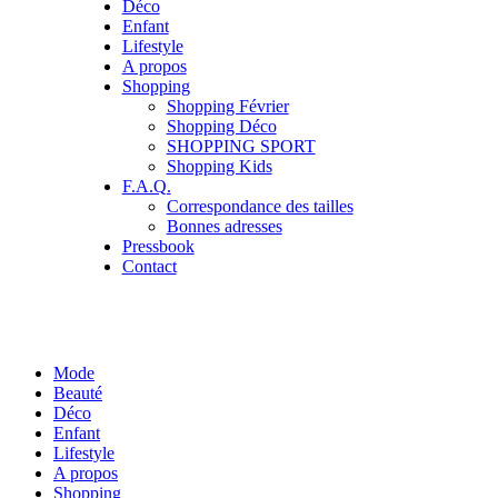
Déco
Enfant
Lifestyle
A propos
Shopping
Shopping Février
Shopping Déco
SHOPPING SPORT
Shopping Kids
F.A.Q.
Correspondance des tailles
Bonnes adresses
Pressbook
Contact
Mode
Beauté
Déco
Enfant
Lifestyle
A propos
Shopping