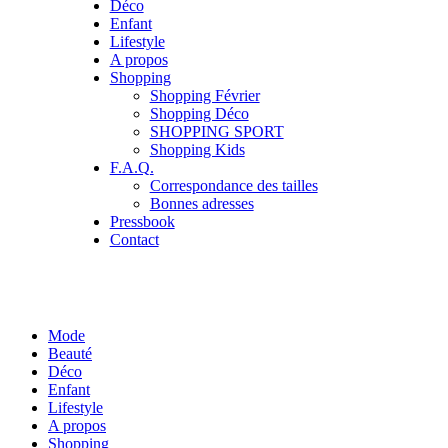
Déco
Enfant
Lifestyle
A propos
Shopping
Shopping Février
Shopping Déco
SHOPPING SPORT
Shopping Kids
F.A.Q.
Correspondance des tailles
Bonnes adresses
Pressbook
Contact
Mode
Beauté
Déco
Enfant
Lifestyle
A propos
Shopping