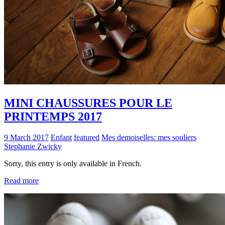
MINI CHAUSSURES POUR LE
PRINTEMPS 2017
9 March 2017
Enfant
featured
Mes demoiselles: mes souliers
Stephanie Zwicky
Sorry, this entry is only available in French.
Read more