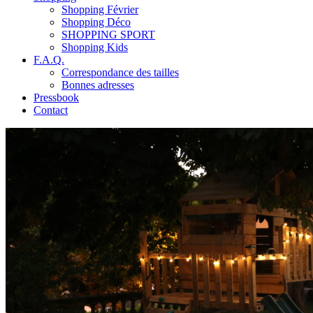
Shopping Février
Shopping Déco
SHOPPING SPORT
Shopping Kids
F.A.Q.
Correspondance des tailles
Bonnes adresses
Pressbook
Contact