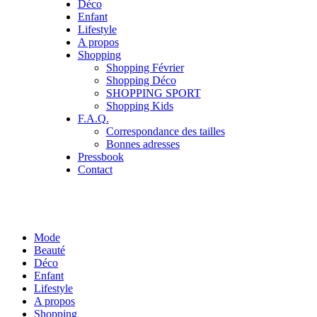
Déco
Enfant
Lifestyle
A propos
Shopping
Shopping Février
Shopping Déco
SHOPPING SPORT
Shopping Kids
F.A.Q.
Correspondance des tailles
Bonnes adresses
Pressbook
Contact
Mode
Beauté
Déco
Enfant
Lifestyle
A propos
Shopping