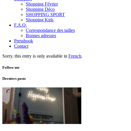
Shopping Février
Shopping Déco
SHOPPING SPORT
Shopping Kids
F.A.Q.
Correspondance des tailles
Bonnes adresses
Pressbook
Contact
Sorry, this entry is only available in
French
.
Follow me
Derniers posts