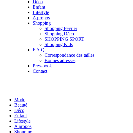
Déco
Enfant
Lifestyle
A propos
Shopping
Shopping Février
Shopping Déco
SHOPPING SPORT
Shopping Kids
F.A.Q.
Correspondance des tailles
Bonnes adresses
Pressbook
Contact
Mode
Beauté
Déco
Enfant
Lifestyle
A propos
Shopping