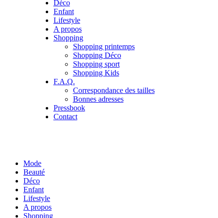
Déco
Enfant
Lifestyle
A propos
Shopping
Shopping printemps
Shopping Déco
Shopping sport
Shopping Kids
F.A.Q.
Correspondance des tailles
Bonnes adresses
Pressbook
Contact
Mode
Beauté
Déco
Enfant
Lifestyle
A propos
Shopping