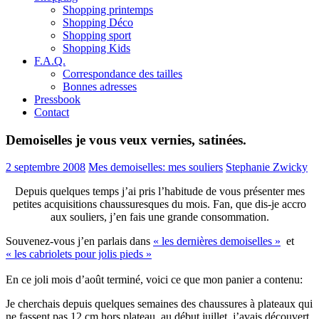
Shopping printemps
Shopping Déco
Shopping sport
Shopping Kids
F.A.Q.
Correspondance des tailles
Bonnes adresses
Pressbook
Contact
Demoiselles je vous veux vernies, satinées.
2 septembre 2008
Mes demoiselles: mes souliers
Stephanie Zwicky
Depuis quelques temps j’ai pris l’habitude de vous présenter mes
petites acquisitions chaussuresques du mois. Fan, que dis-je accro
aux souliers, j’en fais une grande consommation.
Souvenez-vous j’en parlais dans
« les dernières demoiselles »
et
« les cabriolets pour jolis pieds »
En ce joli mois d’août terminé, voici ce que mon panier a contenu:
Je cherchais depuis quelques semaines des chaussures à plateaux qui
ne fassent pas 12 cm hors plateau, au début juillet, j’avais découvert