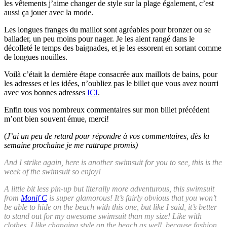
les vêtements j’aime changer de style sur la plage également, c’est
aussi ça jouer avec la mode.
Les longues franges du maillot sont agréables pour bronzer ou se
ballader, un peu moins pour nager. Je les aient rangé dans le
décolleté le temps des baignades, et je les essorent en sortant comme
de longues nouilles.
Voilà c’était la dernière étape consacrée aux maillots de bains, pour
les adresses et les idées, n’oubliez pas le billet que vous avez nourri
avec vos bonnes adresses
ICI
.
Enfin tous vos nombreux commentaires sur mon billet précédent
m’ont bien souvent émue, merci!
(
J’ai un peu de retard pour répondre à vos commentaires, dès la
semaine prochaine je me rattrape promis)
And I strike again, here is another swimsuit for you to see, this is the
week of the swimsuit so enjoy!
A little bit less pin-up but literally more adventurous, this swimsuit
from
Monif C
is super glamorous! It’s fairly obvious that you won’t
be able to hide on the beach with this one, but like I said, it’s better
to stand out for my awesome swimsuit than my size! Like with
clothes, I like changing style on the beach as well, because fashion