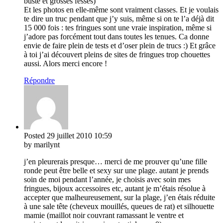
buste et grosses fesses)
Et les photos en elle-même sont vraiment classes. Et je voulais
te dire un truc pendant que j’y suis, même si on te l’a déjà dit
15 000 fois : tes fringues sont une vraie inspiration, même si
j’adore pas forcément tout dans toutes les tenues. Ca donne
envie de faire plein de tests et d’oser plein de trucs :) Et grâce
à toi j’ai découvert pleins de sites de fringues trop chouettes
aussi. Alors merci encore !
Répondre
Posted
29 juillet 2010
10:59
by marilynt
j’en pleurerais presque… merci de me prouver qu’une fille
ronde peut être belle et sexy sur une plage. autant je prends
soin de moi pendant l’année, je choisis avec soin mes
fringues, bijoux accessoires etc, autant je m’étais résolue à
accepter que malheureusement, sur la plage, j’en étais réduite
à une sale tête (cheveux mouillés, queues de rat) et silhouette
mamie (maillot noir couvrant ramassant le ventre et