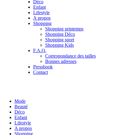
Déco
Enfant
Lifestyle
A propos
Shopping
Shopping printemps
Shopping Déco
Shopping sport
Shopping Kids
F.A.Q.
Correspondance des tailles
Bonnes adresses
Pressbook
Contact
Mode
Beauté
Déco
Enfant
Lifestyle
A propos
Shopping