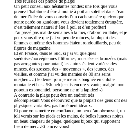
Très réussies ces photos de plage!
Un petit conseil aux hésitantes rondes: une fois que vous
prenez l’habitude d’être à moitié à poil au soleil et dans l’eau
de mer l’idée de vous couvrir d’un cache-misère quelconque
genre paréo ou gandoura vous devient totalement étrangère,
c’est tellement naturel d’être à poil et d’en profiter!
J’ai passé pas mal de semaines à la mer, d’abord en Italie, et je
peux vous dire que j’ai vu peu de minces, la plupart des
femmes et même des hommes étaient rondouillards, peu de
figures de magazine.
Et en France, dans le Sud, si j’ai vu quelques
suédoises/norvégiennes filiformes, musclées et bronzées (mais
pas arrogantes pour autant) les autres étaient variées: des
minces, des grosses, des « moyennes », des jeunes, des
vieilles, et comme j’ai vu des mamies de 80 ans seins
nus(heu…!) le denier jour je me suis baignée en culotte
montante et basta!Eh beh je suis encore vivante, malgré mon
popotin exponentiel, personne ne m’a lapidée!:-)
A contrario la plage peut être un endroit très
décomplexant.Vous découvrez que la plupart des gens ont des
physiques variables, pas forcément idéaux.
Et pour vous mettre en confiance, un peu d’autobronzant, un
joli vernis sur les pieds et les mains, de belles lunettes noires,
un beau chapeau de plage, quelques bijoux qui supportent
l’eau de mer…Et lancez vous!