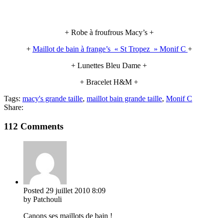
+ Robe à froufrous Macy’s +
+
Maillot de bain à frange’s « St Tropez » Monif C
+
+ Lunettes Bleu Dame +
+ Bracelet H&M +
Tags:
macy's grande taille
,
maillot bain grande taille
,
Monif C
Share:
112 Comments
Posted
29 juillet 2010
8:09
by Patchouli
Canons ses maillots de bain !