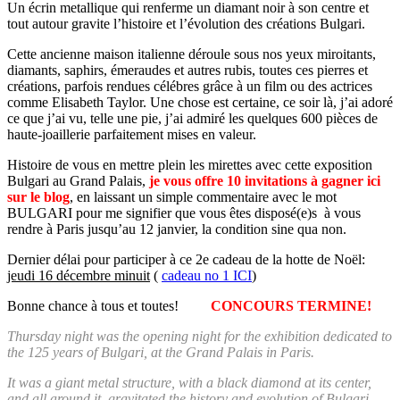
Un écrin metallique qui renferme un diamant noir à son centre et
tout autour gravite l’histoire et l’évolution des créations Bulgari.
Cette ancienne maison italienne déroule sous nos yeux miroitants,
diamants, saphirs, émeraudes et autres rubis, toutes ces pierres et
créations, parfois rendues célébres grâce à un film ou des actrices
comme Elisabeth Taylor. Une chose est certaine, ce soir là, j’ai adoré
ce que j’ai vu, telle une pie, j’ai admiré les quelques 600 pièces de
haute-joaillerie parfaitement mises en valeur.
Histoire de vous en mettre plein les mirettes avec cette exposition
Bulgari au Grand Palais,
je vous offre 10 invitations à gagner ici
sur le blog
, en laissant un simple commentaire avec le mot
BULGARI pour me signifier que vous êtes disposé(e)s à vous
rendre à Paris jusqu’au 12 janvier, la condition sine qua non.
Dernier délai pour participer à ce 2e cadeau de la hotte de Noël:
jeudi 16 décembre minuit
(
cadeau no 1 ICI
)
Bonne chance à tous et toutes!
CONCOURS TERMINE!
Thursday night was the opening night for the exhibition dedicated to
the 125 years of Bulgari, at the Grand Palais in Paris.
It was a giant metal structure, with a black diamond at its center,
and all around it, gravitated the history and evolution of Bulgari