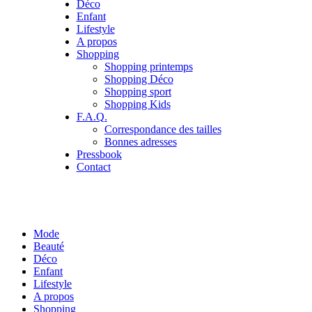
Déco
Enfant
Lifestyle
A propos
Shopping
Shopping printemps
Shopping Déco
Shopping sport
Shopping Kids
F.A.Q.
Correspondance des tailles
Bonnes adresses
Pressbook
Contact
Mode
Beauté
Déco
Enfant
Lifestyle
A propos
Shopping