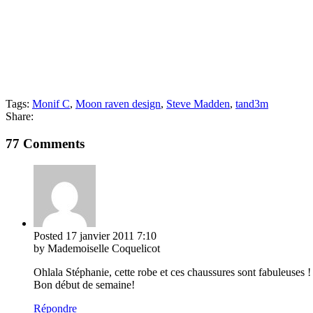
Tags:
Monif C
,
Moon raven design
,
Steve Madden
,
tand3m
Share:
77 Comments
Posted
17 janvier 2011
7:10
by Mademoiselle Coquelicot
Ohlala Stéphanie, cette robe et ces chaussures sont fabuleuses ! 
Bon début de semaine!
Répondre