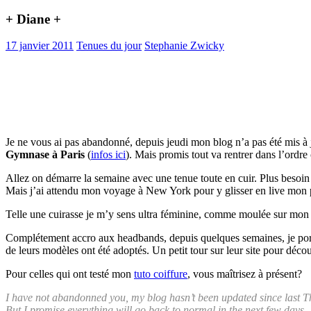
+ Diane +
17 janvier 2011
Tenues du jour
Stephanie Zwicky
Je ne vous ai pas abandonné, depuis jeudi mon blog n’a pas été mis à j
Gymnase à Paris
(
infos ici
). Mais promis tout va rentrer dans l’ordre
Allez on démarre la semaine avec une tenue toute en cuir. Plus besoi
Mais j’ai attendu mon voyage à New York pour y glisser en live mon p
Telle une cuirasse je m’y sens ultra féminine, comme moulée sur mon an
Complétement accro aux headbands, depuis quelques semaines, je po
de leurs modèles ont été adoptés. Un petit tour sur leur site pour décou
Pour celles qui ont testé mon
tuto coiffure
, vous maîtrisez à présent?
I have not abandonned you, my blog hasn’t been updated since last Thu
But I promise everything will go back to normal in the next few days.