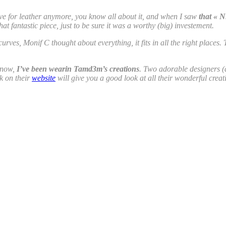
ove for leather anymore, you know all about it, and when I saw
that « N
at fantastic piece, just to be sure it was a worthy (big) investement.
curves, Monif C thought about everything, it fits in all the right places. 
 now,
I’ve been wearin Tamd3m’s creations
. Two adorable designers (a
k on their
website
will give you a good look at all their wonderful creat