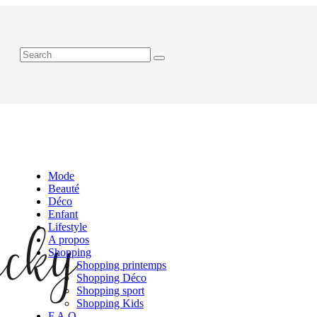
Mode
Beauté
Déco
Enfant
Lifestyle
A propos
Shopping
Shopping printemps
Shopping Déco
Shopping sport
Shopping Kids
F.A.Q.