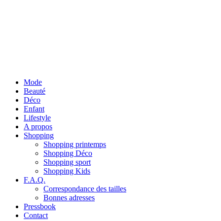
Mode
Beauté
Déco
Enfant
Lifestyle
A propos
Shopping
Shopping printemps
Shopping Déco
Shopping sport
Shopping Kids
F.A.Q.
Correspondance des tailles
Bonnes adresses
Pressbook
Contact