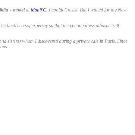
ikita » model
at
Monif C
, I couldn’t resist. But I waited for my New
The back is a softer jersey so that the cocoon dress adjusts itself
nd sisters) whom I discovered during a private sale in Paris. Since
ions.