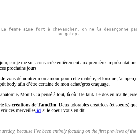
La femme aime fort à chevaucher, on ne la désarçonne pas
au galop.
our, car je me suis consacrée entièrement aux premières représentations
 ces prochains jours.
n de vous démontrer mon amour pour cette matière, et lorsque j’ai aperç
tit body afin d’être certaine de mon achat/gros craquage.
atomie, Monif C a pensé à tout, là où il le faut. Le dos en maille jers
rte
les créations de Tamd3m
. Deux adorables créatrices (et soeurs) qu
vrir ces merveilles
ici
si le coeur vous en dit.
rsday, because I’ve been entirely focusing on the first previews of
the