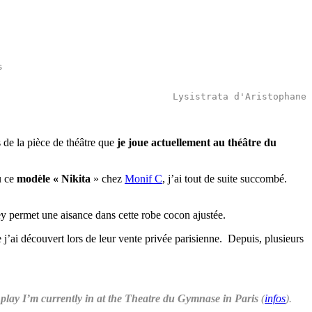


Lysistrata d'Aristophane
 de la pièce de théâtre que
je joue actuellement au théâtre du
u ce
modèle « Nikita
» chez
Monif C
, j’ai tout de suite succombé.
ey permet une aisance dans cette robe cocon ajustée.
e j’ai découvert lors de leur vente privée parisienne. Depuis, plusieurs
 play I’m currently in at the Theatre du Gymnase in Paris
(
infos
).