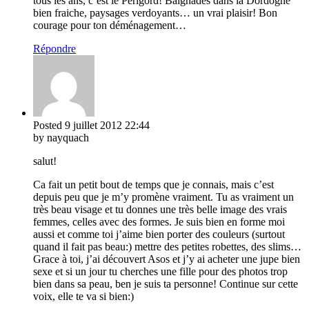
tous les ans, c’est le Périgord! Baignades dans la Dordogne
bien fraiche, paysages verdoyants… un vrai plaisir! Bon
courage pour ton déménagement…
Répondre
Posted
9 juillet 2012
22:44
by nayquach
salut!
Ca fait un petit bout de temps que je connais, mais c’est
depuis peu que je m’y promène vraiment. Tu as vraiment un
très beau visage et tu donnes une très belle image des vrais
femmes, celles avec des formes. Je suis bien en forme moi
aussi et comme toi j’aime bien porter des couleurs (surtout
quand il fait pas beau:) mettre des petites robettes, des slims…
Grace à toi, j’ai découvert Asos et j’y ai acheter une jupe bien
sexe et si un jour tu cherches une fille pour des photos trop
bien dans sa peau, ben je suis ta personne! Continue sur cette
voix, elle te va si bien:)