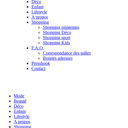
Déco
Enfant
Lifestyle
A propos
Shopping
Shopping printemps
Shopping Déco
Shopping sport
Shopping Kids
F.A.Q.
Correspondance des tailles
Bonnes adresses
Pressbook
Contact
Mode
Beauté
Déco
Enfant
Lifestyle
A propos
Shopping