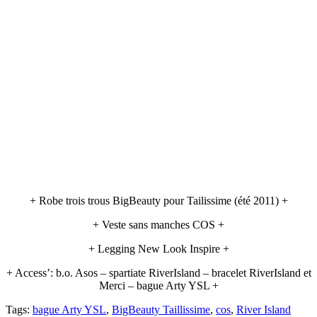
+ Robe trois trous BigBeauty pour Tailissime (été 2011) +
+ Veste sans manches COS +
+ Legging New Look Inspire +
+ Access’: b.o. Asos – spartiate RiverIsland – bracelet RiverIsland et
Merci – bague Arty YSL +
Tags:
bague Arty YSL
,
BigBeauty Taillissime
,
cos
,
River Island