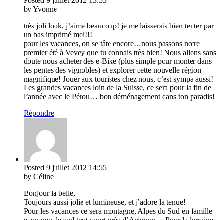
Posted
9 juillet 2012
13:53
by Yvonne
très joli look, j’aime beaucoup! je me laisserais bien tenter par
un bas imprimé moi!!!
pour les vacances, on se tâte encore…nous passons notre
premier été à Vevey que tu connais très bien! Nous allons sans
doute nous acheter des e-Bike (plus simple pour monter dans
les pentes des vignobles) et explorer cette nouvelle région
magnifique! Jouer aux touristes chez nous, c’est sympa aussi!
Les grandes vacances loin de la Suisse, ce sera pour la fin de
l’année avec le Pérou… bon déménagement dans ton paradis!
Répondre
Posted
9 juillet 2012
14:55
by Céline
Bonjour la belle,
Toujours aussi jolie et lumineuse, et j’adore la tenue!
Pour les vacances ce sera montagne, Alpes du Sud en famille
et un peu de sud tout court près d’Avignon….Pour la lorraine