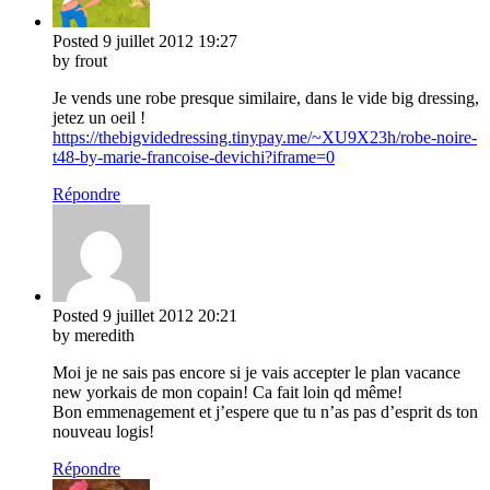
Posted
9 juillet 2012
19:27
by frout
Je vends une robe presque similaire, dans le vide big dressing,
jetez un oeil !
https://thebigvidedressing.tinypay.me/~XU9X23h/robe-noire-
t48-by-marie-francoise-devichi?iframe=0
Répondre
Posted
9 juillet 2012
20:21
by meredith
Moi je ne sais pas encore si je vais accepter le plan vacance
new yorkais de mon copain! Ca fait loin qd même!
Bon emmenagement et j’espere que tu n’as pas d’esprit ds ton
nouveau logis!
Répondre