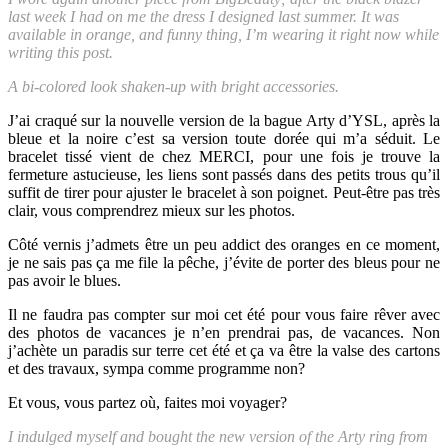
last week I had on me the dress I designed last summer. It was
available in orange, and funny thing, I’m wearing it right now while
writing this post.
A bi-colored look shaken-up with bright accessories.
J’ai craqué sur la nouvelle version de la bague Arty d’YSL, après la
bleue et la noire c’est sa version toute dorée qui m’a séduit. Le
bracelet tissé vient de chez MERCI, pour une fois je trouve la
fermeture astucieuse, les liens sont passés dans des petits trous qu’il
suffit de tirer pour ajuster le bracelet à son poignet. Peut-être pas très
clair, vous comprendrez mieux sur les photos.
Côté vernis j’admets être un peu addict des oranges en ce moment,
je ne sais pas ça me file la pêche, j’évite de porter des bleus pour ne
pas avoir le blues.
Il ne faudra pas compter sur moi cet été pour vous faire rêver avec
des photos de vacances je n’en prendrai pas, de vacances. Non
j’achète un paradis sur terre cet été et ça va être la valse des cartons
et des travaux, sympa comme programme non?
Et vous, vous partez où, faites moi voyager?
I indulged myself and bought the new version of the Arty ring from