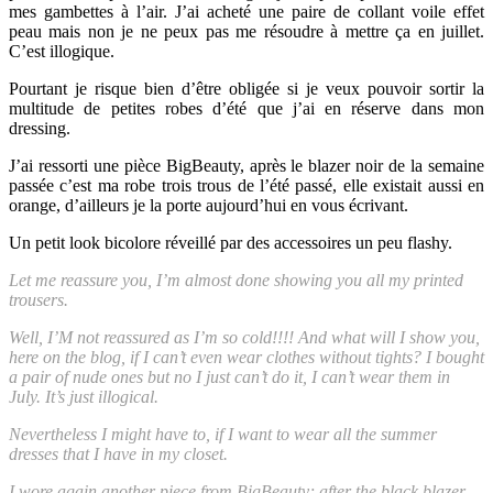
mes gambettes à l’air. J’ai acheté une paire de collant voile effet
peau mais non je ne peux pas me résoudre à mettre ça en juillet.
C’est illogique.
Pourtant je risque bien d’être obligée si je veux pouvoir sortir la
multitude de petites robes d’été que j’ai en réserve dans mon
dressing.
J’ai ressorti une pièce BigBeauty, après le blazer noir de la semaine
passée c’est ma robe trois trous de l’été passé, elle existait aussi en
orange, d’ailleurs je la porte aujourd’hui en vous écrivant.
Un petit look bicolore réveillé par des accessoires un peu flashy.
Let me reassure you, I’m almost done showing you all my printed
trousers.
Well, I’M not reassured as I’m so cold!!!! And what will I show you,
here on the blog, if I can’t even wear clothes without tights? I bought
a pair of nude ones but no I just can’t do it, I can’t wear them in
July. It’s just illogical.
Nevertheless I might have to, if I want to wear all the summer
dresses that I have in my closet.
I wore again another piece from BigBeauty; after the black blazer