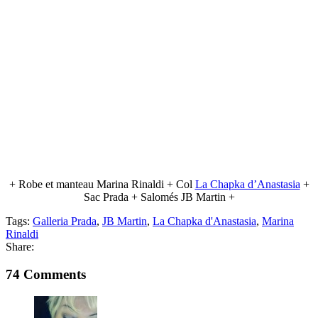
+ Robe et manteau Marina Rinaldi + Col
La Chapka d’Anastasia
+
Sac Prada + Salomés JB Martin +
Tags:
Galleria Prada
,
JB Martin
,
La Chapka d'Anastasia
,
Marina
Rinaldi
Share:
74 Comments