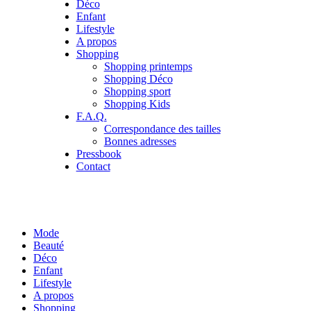
Déco
Enfant
Lifestyle
A propos
Shopping
Shopping printemps
Shopping Déco
Shopping sport
Shopping Kids
F.A.Q.
Correspondance des tailles
Bonnes adresses
Pressbook
Contact
Mode
Beauté
Déco
Enfant
Lifestyle
A propos
Shopping