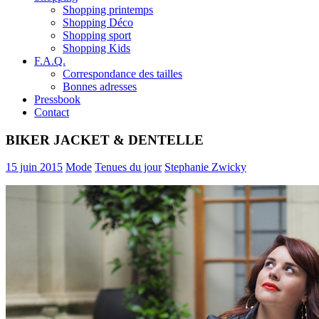
Shopping printemps
Shopping Déco
Shopping sport
Shopping Kids
F.A.Q.
Correspondance des tailles
Bonnes adresses
Pressbook
Contact
BIKER JACKET & DENTELLE
15 juin 2015
Mode
Tenues du jour
Stephanie Zwicky