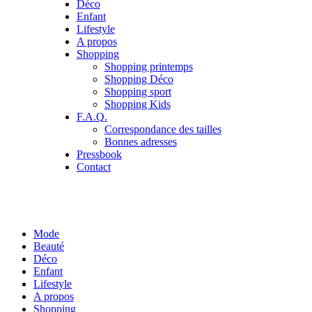
Déco
Enfant
Lifestyle
A propos
Shopping
Shopping printemps
Shopping Déco
Shopping sport
Shopping Kids
F.A.Q.
Correspondance des tailles
Bonnes adresses
Pressbook
Contact
Mode
Beauté
Déco
Enfant
Lifestyle
A propos
Shopping