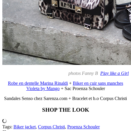
photos Fanny B
Play like a Girl
Robe en dentelle Marina Rinaldi
+
Biker en cuir sans manches
Violeta by Mango
+ Sac Proenza Schouler
Sandales Senso chez Sarenza.com + Bracelet et b.o Corpus Christi
SHOP THE LOOK
Tags:
Biker jacket
,
Corpus Christi
,
Proenza Schouler